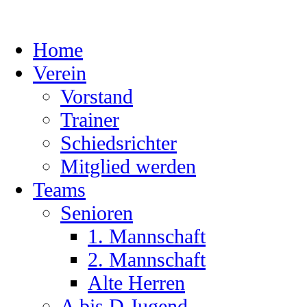
Skip
to
content
Home
Verein
Vorstand
Trainer
Schiedsrichter
Mitglied werden
Teams
Senioren
1. Mannschaft
2. Mannschaft
Alte Herren
A bis D Jugend