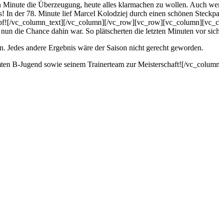
ute die Überzeugung, heute alles klarmachen zu wollen. Auch wenn ei
s! In der 78. Minute lief Marcel Kolodziej durch einen schönen Steck
 kopf![/vc_column_text][/vc_column][/vc_row][vc_row][vc_column][vc_
nun die Chance dahin war. So plätscherten die letzten Minuten vor sich 
en. Jedes andere Ergebnis wäre der Saison nicht gerecht geworden.
samten B-Jugend sowie seinem Trainerteam zur Meisterschaft![/vc_col