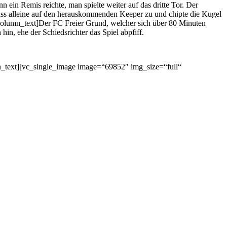
n Remis reichte, man spielte weiter auf das dritte Tor. Der
pass alleine auf den herauskommenden Keeper zu und chipte die Kugel
column_text]Der FC Freier Grund, welcher sich über 80 Minuten
hin, ehe der Schiedsrichter das Spiel abpfiff.
umn_text][vc_single_image image=“69852″ img_size=“full“