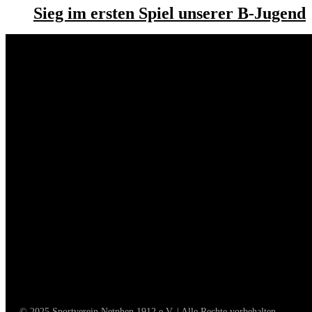
Sieg im ersten Spiel unserer B-Jugend
SV Net
Zum 
info
SOCIA
© 2025 Sportverein Netphen 1912 e.V. | Alle Rechte vorbehalten.