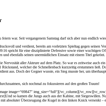
r
h zu feiern war. Seit vergangenem Samstag darf sich aber nun endlich wi
rucksvoll und verdient, bereits am vorletzten Spieltag gegen seinen V
89:16 spricht für eine disziplinierte Defensive sowie einer wuchtigen 
n und ebenfalls seinen unermüdlichen Einsatz mit einem Titel gekrönt.
e Nervosität aller Akteure auf dem Platz. So war es zeitweise auch ein
n 0:1 Rückstand, welcher die Schmellenbach kurzzeitig erstummen ließ.
rdient aus. Doch der Gegner wusste, ein Sieg musste her, um überhaup
durchzuatmen, sich nochmal zu fokussieren auf den großen Traum!
_image image=“69847″ img_size=“full“][/vc_column][/vc_row][vc_ro
t]Und so kamen die Jungs auch aus der Kabine, mit Siegeswillen. Nur
n mit absoluter Überzeugung die Kugel in den linken Knick versenkt 