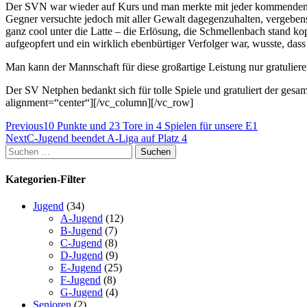
Der SVN war wieder auf Kurs und man merkte mit jeder kommenden Min
Gegner versuchte jedoch mit aller Gewalt dagegenzuhalten, vergeben
ganz cool unter die Latte – die Erlösung, die Schmellenbach stand
aufgeopfert und ein wirklich ebenbürtiger Verfolger war, wusste, dass 
Man kann der Mannschaft für diese großartige Leistung nur gratulier
Der SV Netphen bedankt sich für tolle Spiele und gratuliert der ge
alignment=“center“][/vc_column][/vc_row]
Beitragsnavigation
Previous
10 Punkte und 23 Tore in 4 Spielen für unsere E1
Next
C-Jugend beendet A-Liga auf Platz 4
Suchen
nach:
Kategorien-Filter
Jugend
(34)
A-Jugend
(12)
B-Jugend
(7)
C-Jugend
(8)
D-Jugend
(9)
E-Jugend
(25)
F-Jugend
(8)
G-Jugend
(4)
Senioren
(2)