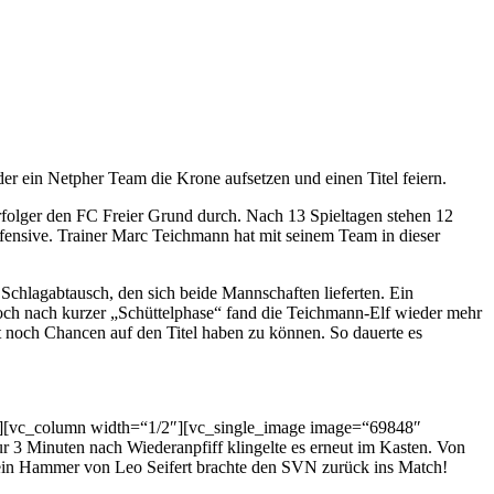
eder ein Netpher Team die Krone aufsetzen und einen Titel feiern.
erfolger den FC Freier Grund durch. Nach 13 Spieltagen stehen 12
Offensive. Trainer Marc Teichmann hat mit seinem Team in dieser
 Schlagabtausch, den sich beide Mannschaften lieferten. Ein
 Doch nach kurzer „Schüttelphase“ fand die Teichmann-Elf wieder mehr
t noch Chancen auf den Titel haben zu können. So dauerte es
w][vc_column width=“1/2″][vc_single_image image=“69848″
 3 Minuten nach Wiederanpfiff klingelte es erneut im Kasten. Von
– ein Hammer von Leo Seifert brachte den SVN zurück ins Match!