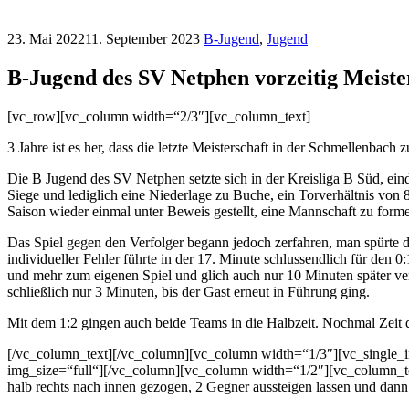
23. Mai 2022
11. September 2023
B-Jugend
,
Jugend
B-Jugend des SV Netphen vorzeitig Meiste
[vc_row][vc_column width=“2/3″][vc_column_text]
3 Jahre ist es her, dass die letzte Meisterschaft in der Schmellenbac
Die B Jugend des SV Netphen setzte sich in der Kreisliga B Süd, eind
Siege und lediglich eine Niederlage zu Buche, ein Torverhältnis von 
Saison wieder einmal unter Beweis gestellt, eine Mannschaft zu forme
Das Spiel gegen den Verfolger begann jedoch zerfahren, man spürte di
individueller Fehler führte in der 17. Minute schlussendlich für de
und mehr zum eigenen Spiel und glich auch nur 10 Minuten später ve
schließlich nur 3 Minuten, bis der Gast erneut in Führung ging.
Mit dem 1:2 gingen auch beide Teams in die Halbzeit. Nochmal Zeit 
[/vc_column_text][/vc_column][vc_column width=“1/3″][vc_single
img_size=“full“][/vc_column][vc_column width=“1/2″][vc_column_tex
halb rechts nach innen gezogen, 2 Gegner aussteigen lassen und dan