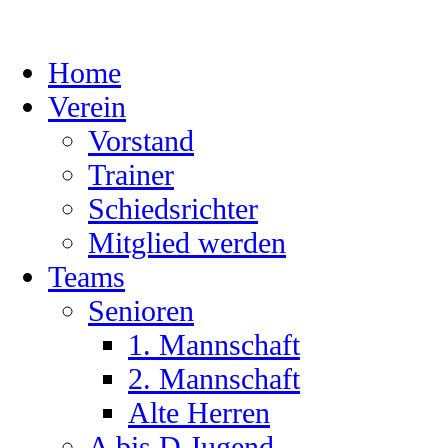
Skip
to
content
Home
Verein
Vorstand
Trainer
Schiedsrichter
Mitglied werden
Teams
Senioren
1. Mannschaft
2. Mannschaft
Alte Herren
A bis D Jugend