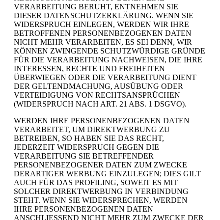
VERARBEITUNG BERUHT, ENTNEHMEN SIE
DIESER DATENSCHUTZERKLÄRUNG. WENN SIE
WIDERSPRUCH EINLEGEN, WERDEN WIR IHRE
BETROFFENEN PERSONENBEZOGENEN DATEN
NICHT MEHR VERARBEITEN, ES SEI DENN, WIR
KÖNNEN ZWINGENDE SCHUTZWÜRDIGE GRÜNDE
FÜR DIE VERARBEITUNG NACHWEISEN, DIE IHRE
INTERESSEN, RECHTE UND FREIHEITEN
ÜBERWIEGEN ODER DIE VERARBEITUNG DIENT
DER GELTENDMACHUNG, AUSÜBUNG ODER
VERTEIDIGUNG VON RECHTSANSPRÜCHEN
(WIDERSPRUCH NACH ART. 21 ABS. 1 DSGVO).
WERDEN IHRE PERSONENBEZOGENEN DATEN
VERARBEITET, UM DIREKTWERBUNG ZU
BETREIBEN, SO HABEN SIE DAS RECHT,
JEDERZEIT WIDERSPRUCH GEGEN DIE
VERARBEITUNG SIE BETREFFENDER
PERSONENBEZOGENER DATEN ZUM ZWECKE
DERARTIGER WERBUNG EINZULEGEN; DIES GILT
AUCH FÜR DAS PROFILING, SOWEIT ES MIT
SOLCHER DIREKTWERBUNG IN VERBINDUNG
STEHT. WENN SIE WIDERSPRECHEN, WERDEN
IHRE PERSONENBEZOGENEN DATEN
ANSCHLIESSEND NICHT MEHR ZUM ZWECKE DER